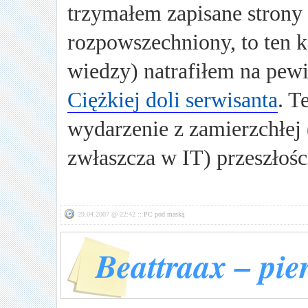
trzymałem zapisane strony 
rozpowszechniony, to ten k
wiedzy) natrafiłem na pewi
Ciężkiej doli serwisanta
. T
wydarzenie z zamierzchłej
zwłaszcza w IT) przeszłoś
29.04.2007 @ 22:42 ::
PC pod maską
Beattraax – pie