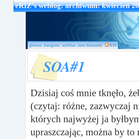
eRIZ's weblog
: archiwum: kwiecień 2
główna
kategorie
archiwa
inne dzienniki
RSS
SOA#1
Dzisiaj coś mnie tknęło, ż
(czytaj: różne, zazwyczaj 
których najwyżej ja byłbym
upraszczając, można by to