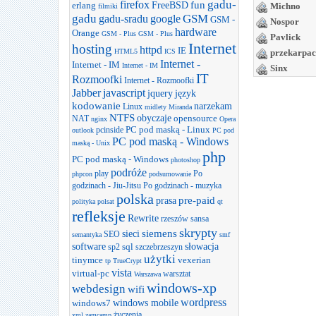
gadu-
firefox
FreeBSD
fun
erlang
Michno
filmiki
gadu
GSM
gadu-sradu
google
GSM -
Nospor
hardware
Orange
GSM - Plus
GSM - Plus
Pavlick
Internet
hosting
httpd
IE
HTML5
ICS
przekarpac
Internet -
Internet - IM
Internet - IM
Sinx
IT
Rozmoofki
Internet - Rozmoofki
Jabber
javascript
jquery
język
kodowanie
narzekam
Linux
midlety
Miranda
NTFS
obyczaje
opensource
NAT
nginx
Opera
PC pod maską - Linux
pcinside
outlook
PC pod
PC pod maską - Windows
maską - Unix
php
PC pod maską - Windows
photoshop
podróże
play
Po
phpcon
podsumowanie
godzinach - Jiu-Jitsu
Po godzinach - muzyka
polska
prasa
pre-paid
polityka
polsat
qt
refleksje
Rewrite
rzeszów
sansa
skrypty
sieci
siemens
SEO
semantyka
smf
software
słowacja
sql
sp2
szczebrzeszyn
użytki
tinymce
vexerian
tp
TrueCrypt
vista
virtual-pc
warsztat
Warszawa
windows-xp
webdesign
wifi
wordpress
windows mobile
windows7
życzenia
xml
zamcamp