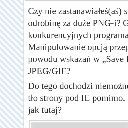
Czy nie zastanawiałeś(aś) 
odrobinę za duże PNG-i? G
konkurencyjnych programac
Manipulowanie opcją przep
powodu wskazań w „Save 
JPEG/GIF?
Do tego dochodzi niemoż
tło strony pod IE pomimo, ż
jak tutaj?