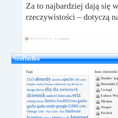
Za to najbardziej dają się 
rzeczywistości – dotyczą n
08.02.2009 @ 01:25 ::
Po godzinach
Szufladka
Tagi
Inne dzienniki
absurdy
Dandys' jo
apache
1LO
akordeon
ATB
audio
Dzienniki 
blogday
cenzura
Chrome
ciekawostki
cpp
del.icio.us
diy
dla zielonych
Liviopl
design
directx
dziennik
eriz
Łukasz Wi
ejabberd
Elektronika
gadu-
firefox
FreeBSD
fun
erlang
Michno
filmiki
gadu
GSM
gadu-sradu
google
GSM -
Nospor
hardware
Orange
GSM - Plus
GSM - Plus
Pavlick
Internet
hosting
httpd
IE