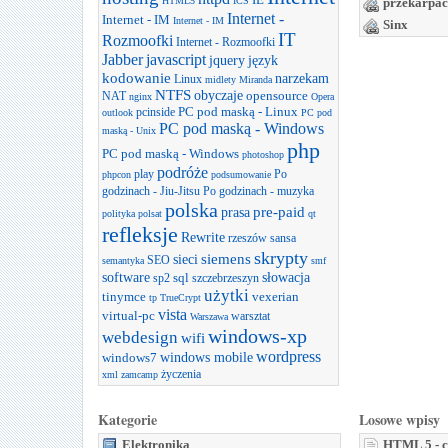
HTML5
ICS
przekarpac
Internet -
Internet - IM
Internet - IM
Sinx
IT
Rozmoofki
Internet - Rozmoofki
Jabber
javascript
jquery
język
kodowanie
narzekam
Linux
midlety
Miranda
NTFS
obyczaje
opensource
NAT
nginx
Opera
PC pod maską - Linux
pcinside
outlook
PC pod
PC pod maską - Windows
maską - Unix
php
PC pod maską - Windows
photoshop
podróże
play
Po
phpcon
podsumowanie
godzinach - Jiu-Jitsu
Po godzinach - muzyka
polska
prasa
pre-paid
polityka
polsat
qt
refleksje
Rewrite
rzeszów
sansa
skrypty
sieci
siemens
SEO
semantyka
smf
software
słowacja
sql
sp2
szczebrzeszyn
użytki
tinymce
vexerian
tp
TrueCrypt
vista
virtual-pc
warsztat
Warszawa
windows-xp
webdesign
wifi
wordpress
windows mobile
windows7
życzenia
xml
zamcamp
Kategorie
Losowe wpisy
Elektronika
HTML 5 - c