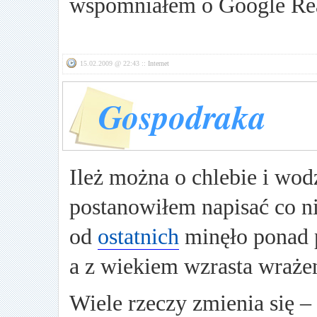
wspomniałem o Google Re
15.02.2009 @ 22:43 ::
Internet
Gospodraka
Ileż można o chlebie i wo
postanowiłem napisać co n
od
ostatnich
minęło ponad p
a z wiekiem wzrasta wrażen
Wiele rzeczy zmienia się – 