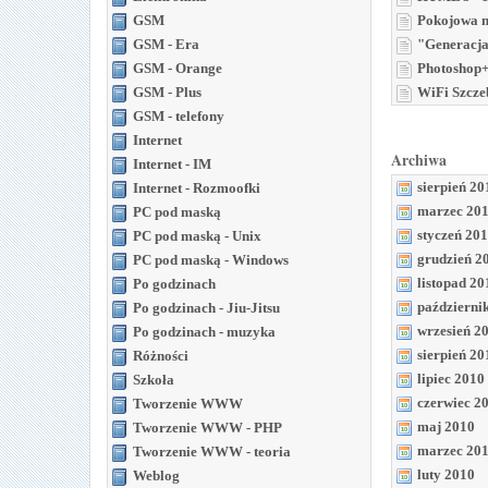
GSM
Pokojowa 
GSM - Era
"Generacj
GSM - Orange
Photoshop
GSM - Plus
WiFi Szczeb
GSM - telefony
Internet
Archiwa
Internet - IM
sierpień 20
Internet - Rozmoofki
marzec 20
PC pod maską
styczeń 20
PC pod maską - Unix
grudzień 2
PC pod maską - Windows
listopad 20
Po godzinach
październi
Po godzinach - Jiu-Jitsu
wrzesień 2
Po godzinach - muzyka
sierpień 20
Różności
lipiec 2010
Szkoła
czerwiec 2
Tworzenie WWW
maj 2010
Tworzenie WWW - PHP
marzec 20
Tworzenie WWW - teoria
luty 2010
Weblog