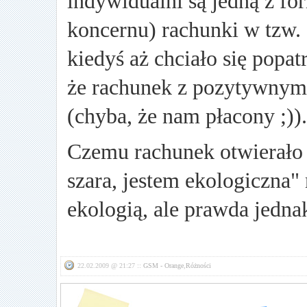
indywidualni są jedną z fo
koncernu) rachunki w tzw.
kiedyś aż chciało się popat
że rachunek z pozytywnymi 
(chyba, że nam płacony ;))
Czemu rachunek otwierało
szara, jestem ekologiczna
ekologią, ale prawda jednak
22.02.2009 @ 21:27 ::
GSM - Orange
,
Różności