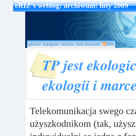
eRIZ's weblog
: archiwum: luty 2009
główna
kategorie
archiwa
inne dzienniki
RSS
TP jest ekolog
ekologii i marc
Telekomunikacja swego cz
użyszkodnikom (tak, użys