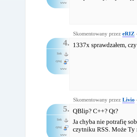
www
Skomentowany przez
eRIZ
4.
1337x sprawdzałem, cz
link
cytuj
www
Skomentowany przez
Livio
5.
QBlip? C++? Qt?
link
Ja chyba nie potrafię s
cytuj
czytniku RSS. Może Ty 
www