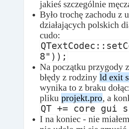
jakieś szczególnie męcz
Było trochę zachodu z
działających polskich di
cudo:
QTextCodec::setC
8"));
Na początku przygody z
błędy z rodziny
ld exit 
wynika to z braku dołą
pliku
projekt.pro
, a kon
QT += core gui s
I na koniec - nie miałem