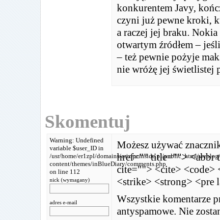
konkurentem Javy, kończy
czyni już pewne kroki, k
a raczej jej braku. Nokia
otwartym źródłem – jeśl
– też pewnie pożyje mak
nie wróżę jej świetlistej
Skomentuj
Warning: Undefined
Możesz używać znaczni
variable $user_ID in
href="" title=""> <abbr
/usr/home/er1zpl/domains/eriz.pcinside.pl/public_html/weblog
content/themes/inBlueDiary/comments.php
cite=""> <cite> <code> 
on line 112
<strike> <strong> <pre 
nick (wymagany)
Wszystkie komentarze pr
adres e-mail
antyspamowe. Nie zostan