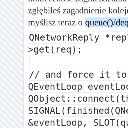
zgłębiłeś zagadnienie kole
myślisz teraz o
queue()/de
QNetworkReply *rep
>get(req);
// and force it to
QEventLoop eventLo
QObject::connect(t
SIGNAL(finished(QN
&eventLoop, SLOT(q