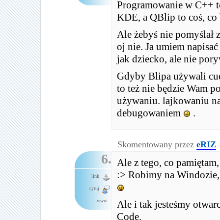
Programowanie w C++ to t
KDE, a QBlip to coś, co 
Ale żebyś nie pomyślał 
oj nie. Ja umiem napisać
jak dziecko, ale nie po
Gdyby Blipa używali cu
to też nie będzie Wam p
używaniu. lajkowaniu na 
debugowaniem
.
Skomentowany przez
eRIZ
6.
Ale z tego, co pamiętam,
:> Robimy na Windozie, 
link
cytuj
www
Ale i tak jesteśmy otwar
Code.