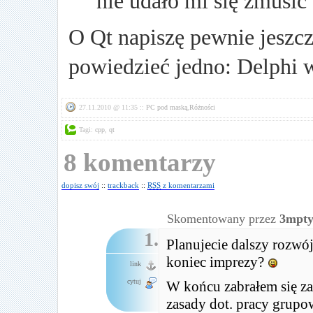
nie udało mi się zmusić
O Qt napiszę pewnie jeszcz
powiedzieć jedno: Delphi 
27.11.2010 @ 11:35 ::
PC pod maską
,
Różności
Tagi:
cpp
,
qt
8 komentarzy
dopisz swój
::
trackback
::
RSS
z komentarzami
Skomentowany przez
3mpt
1.
Planujecie dalszy rozwó
koniec imprezy?
link
cytuj
W końcu zabrałem się za
zasady dot. pracy grupo