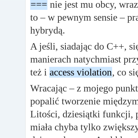
===
nie jest mu obcy, wra
to – w pewnym sensie – pr
hybrydą.
A jeśli, siadając do C++, s
manierach natychmiast pr
też i
access violation
, co s
Wracając – z mojego punkt
popalić tworzenie między
Litości, dziesiątki funkcji
miała chyba tylko zwiększy