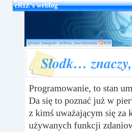
eRIZ's weblog
główna
kategorie
archiwa
inne dzienniki
RSS
Słodk… znaczy,
Programowanie, to stan um
Da się to poznać już w pi
z kimś uważającym się za 
używanych funkcji zdanio