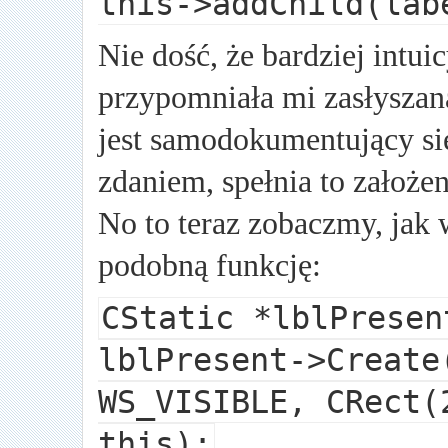
this->addChild(lab
Nie dość, że bardziej intui
przypomniała mi zasłyszaną
jest samodokumentujący si
zdaniem, spełnia to założen
No to teraz zobaczmy, jak
podobną funkcję:
CStatic *lblPresen
lblPresent->Create
WS_VISIBLE, CRect(
this);