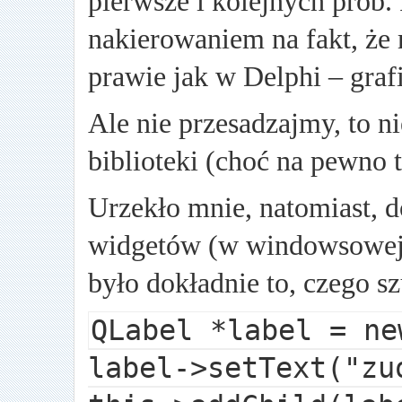
pierwsze i kolejnych prób.
nakierowaniem na fakt, że
prawie jak w Delphi – graf
Ale nie przesadzajmy, to 
biblioteki (choć na pewno 
Urzekło mnie, natomiast, 
widgetów (w windowsowej 
było dokładnie to, czego s
QLabel *label = ne
label->setText("zu