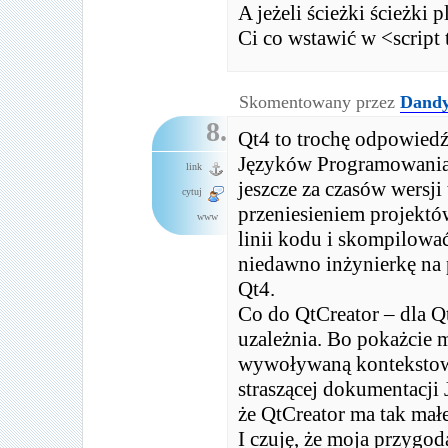
A jeżeli ścieżki ścieżk
Ci co wstawić w <script
Skomentowany przez
Dand
8.
Qt4 to trochę odpowied
Języków Programowania (
link
jeszcze za czasów wersji
cytuj
przeniesieniem projektó
www
linii kodu i skompilować
niedawno inżynierkę na 
Qt4.
Co do QtCreator – dla Q
uzależnia. Bo pokażcie m
wywoływaną kontekstow
straszącej dokumentacji 
że QtCreator ma tak mał
I czuję, że moja przygod