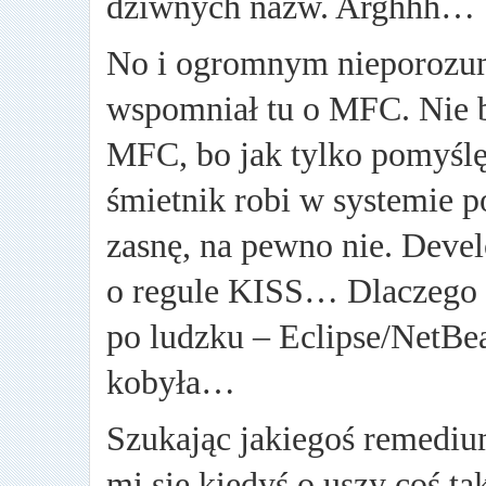
dziwnych nazw. Arghhh…
No i ogromnym nieporozu
wspomniał tu o MFC. Nie b
MFC, bo jak tylko pomyślę 
śmietnik robi w systemie p
zasnę, na pewno nie. Dev
o regule KISS… Dlaczego 
po ludzku – Eclipse/NetBea
kobyła…
Szukając jakiegoś remediu
mi się kiedyś o uszy coś t