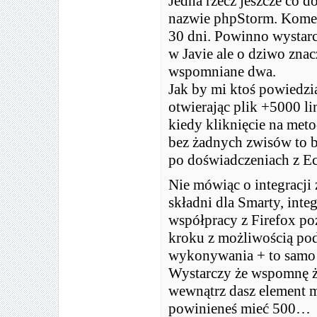
Jedna rzecz jeszcze co d
nazwie phpStorm. Komerc
30 dni. Powinno wystarcz
w Javie ale o dziwo znac
wspomniane dwa.
Jak by mi ktoś powiedzia
otwierając plik +5000 li
kiedy kliknięcie na meto
bez żadnych zwisów to b
po doświadczeniach z Ecl
Nie mówiąc o integracji
składni dla Smarty, inte
współpracy z Firefox p
kroku z możliwością po
wykonywania + to samo d
Wystarczy że wspomnę że
wewnątrz dasz element 
powinieneś mieć 500…