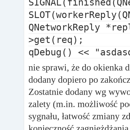
SIGNAL(finished(QN
SLOT(workerReply(Q
QNetworkReply *rep
>get(req);
qDebug() << "asdas
nie sprawi, że do okienka 
dodany dopiero po zakończ
Zostatnie dodany wg wywoł
zalety (m.in. możliwość po
sygnału, łatwość zmiany zda
konieczność zagnieżdżania 