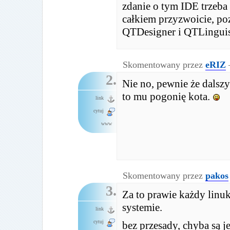
zdanie o tym IDE trzeba 
całkiem przyzwoicie, po
QTDesigner i QTLinguist
Skomentowany przez
eRIZ
2.
Nie no, pewnie że dalszy
to mu pogonię kota.
link
cytuj
www
Skomentowany przez
pakos
3.
Za to prawie każdy linu
systemie.
link
cytuj
bez przesady, chyba są j