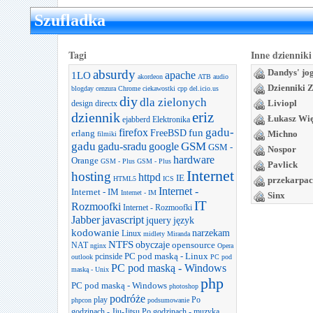
Szufladka
Tagi
Inne dzienniki
absurdy
Dandys' jo
apache
1LO
akordeon
ATB
audio
Dzienniki 
blogday
cenzura
Chrome
ciekawostki
cpp
del.icio.us
diy
dla zielonych
Liviopl
design
directx
dziennik
eriz
Łukasz Wi
ejabberd
Elektronika
gadu-
firefox
FreeBSD
fun
erlang
Michno
filmiki
gadu
GSM
gadu-sradu
google
GSM -
Nospor
hardware
Orange
GSM - Plus
GSM - Plus
Pavlick
Internet
hosting
httpd
IE
HTML5
ICS
przekarpac
Internet -
Internet - IM
Internet - IM
Sinx
IT
Rozmoofki
Internet - Rozmoofki
Jabber
javascript
jquery
język
kodowanie
narzekam
Linux
midlety
Miranda
NTFS
obyczaje
opensource
NAT
nginx
Opera
PC pod maską - Linux
pcinside
outlook
PC pod
PC pod maską - Windows
maską - Unix
php
PC pod maską - Windows
photoshop
podróże
play
Po
phpcon
podsumowanie
godzinach - Jiu-Jitsu
Po godzinach - muzyka