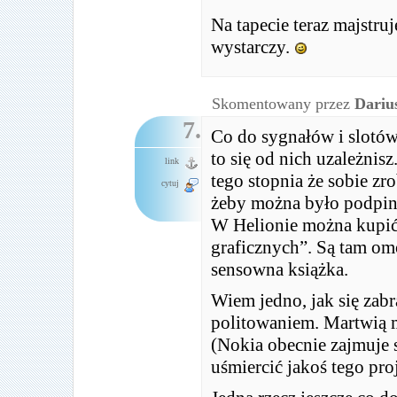
Na tapecie teraz majstruj
wystarczy.
Skomentowany przez
Dariu
7.
Co do sygnałów i slotów
to się od nich uzależnis
link
tego stopnia że sobie zr
cytuj
żeby można było podpina
W Helionie można kupić
graficznych”. Są tam o
sensowna książka.
Wiem jedno, jak się zab
politowaniem. Martwią m
(Nokia obecnie zajmuje 
uśmiercić jakoś tego pro