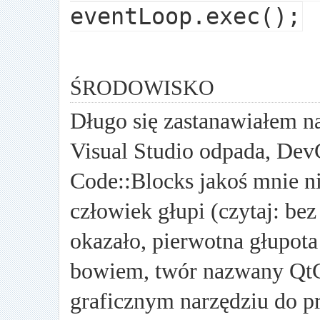
eventLoop.exec();
środowisko
Długo się zastanawiałem n
Visual Studio odpada, DevC
Code::Blocks jakoś mnie n
człowiek głupi (czytaj: bez
okazało, pierwotna głupota 
bowiem, twór nazwany QtCr
graficznym narzędziu do p