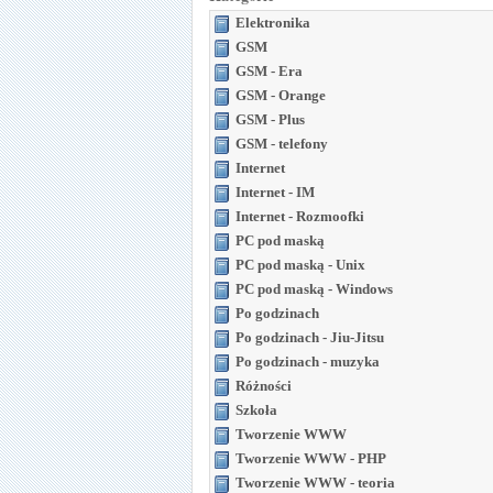
Elektronika
GSM
GSM - Era
GSM - Orange
GSM - Plus
GSM - telefony
Internet
Internet - IM
Internet - Rozmoofki
PC pod maską
PC pod maską - Unix
PC pod maską - Windows
Po godzinach
Po godzinach - Jiu-Jitsu
Po godzinach - muzyka
Różności
Szkoła
Tworzenie WWW
Tworzenie WWW - PHP
Tworzenie WWW - teoria