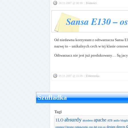
24.11.2007 @ 00:18 ::
Różności
Sansa E130 – o
Od niedawna korzystam z odtwarzacza Sansa E130
nazwę to – unikalnych cech w tej klasie cenow
Odtwarzacz nie jest już produkowany… Są jacyś
19.11.2007 @ 22:29 ::
Elektronika
Szufladka
Tagi
absurdy
apache
1LO
akordeon
ATB
audio
blogd
design
directx
cenzura
Chrome
ciekawostki
cpp
del.icio.us