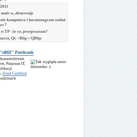
2011
mnie w...denerwuje
nie komputera i harmonogram zadań
ws 7
 w TP - że co, przepraszam?
znaczy, Qt: +Blip = QBlip
 "eRIZ" Pawliczuk
ilkunastoletnim
m. Pasjonat IT,
plikacji
h,
Zend Certified
 godzinach