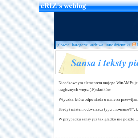
eRIZ's weblog
główna
kategorie
archiwa
inne dzienniki
Sansa i teksty p
Nieodzownym elementem mojego WinAMPa jest mo
tragicznych wręcz (:P) skutków.
Wtyczka, która odpowiada u mnie za przewijani
Kiedyś miałem odtwarzacz typu „no-name®”, k
W przypadku sansy już tak gładko nie poszło