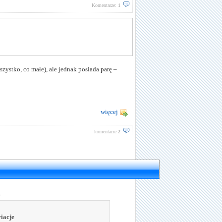
Komentarze:
1
zystko, co małe), ale jednak posiada parę –
więcej
komentarze
2
a
iacje