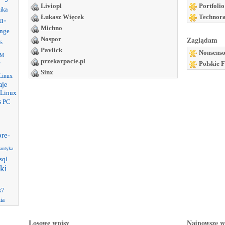
Liviopl
Portfolio
nika
Łukasz Więcek
Technora
u-
Michno
nge
Zaglądam
Nospor
5
Pavlick
Nonsens
 IM
przekarpacie.pl
T
Polskie
Sinx
Linux
aje
 Linux
s
PC
pre-
antyka
sql
ki
s7
ia
Losowe wpisy
Najnowsze w