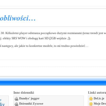
sobliwości…
. Kilkuletni player odstrasza początkowo dużymi rozmiarami (teraz trendi jest ws
ej: efekty SRS WOW i obsługę kart SD (2GB wejdzie ;]).
 następcy, ale jakie to konkretne modele, to mi trudno powiedzieć…
Inne dzienniki
Linki autor
Dandys' jogger
Del.ic.je
ay
diy
Dzienniki Zyxowe
Moje Dev