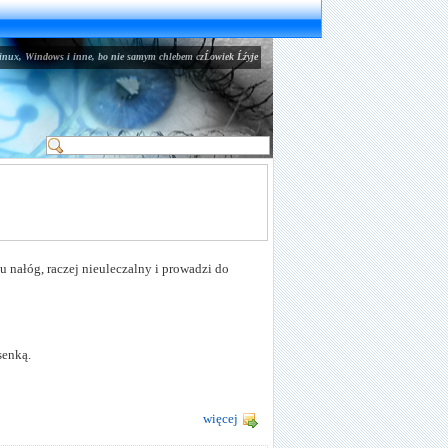
inux, Windows i inne, bo nie samym chlebem czĹowiek Ĺźyje
nałóg, raczej nieuleczalny i prowadzi do
senką.
więcej