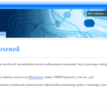
PHP, webdesign, L
RSS
iosenek
żliwość wyświetlania tekstów odtwarzanych piosenek. Jest to pewnego rodzaju 
e tekstów, nazywa się
MiniLyrics
. Jedna z IMHO lepszych, o ile nie „naj”.
tóremu wystarczało umieszczenie odpowiednio nazwanego pliku w katalogu z pio
…