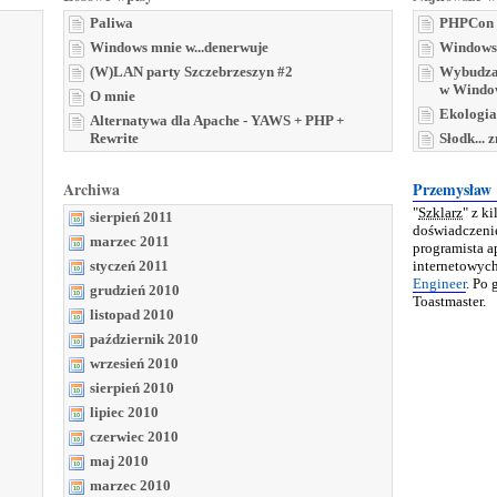
Paliwa
PHPCon 
Windows mnie w...denerwuje
Windows 
(W)LAN party Szczebrzeszyn #2
Wybudza
w Windo
O mnie
Ekologia
Alternatywa dla Apache - YAWS + PHP +
Rewrite
Słodk... 
Archiwa
Przemysław
"
Szklarz
" z k
sierpień 2011
doświadczenie
marzec 2011
programista a
styczeń 2011
internetowyc
Engineer
. Po
grudzień 2010
Toastmaster.
listopad 2010
październik 2010
wrzesień 2010
sierpień 2010
lipiec 2010
czerwiec 2010
maj 2010
marzec 2010