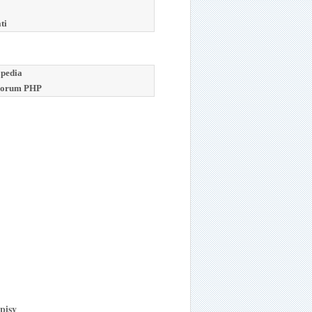
ti
opedia
 Forum PHP
pisy