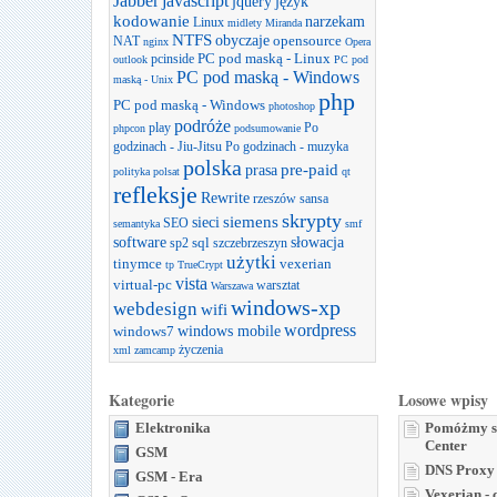
Jabber
javascript
jquery
język
kodowanie
narzekam
Linux
midlety
Miranda
NTFS
obyczaje
opensource
NAT
nginx
Opera
PC pod maską - Linux
pcinside
outlook
PC pod
PC pod maską - Windows
maską - Unix
php
PC pod maską - Windows
photoshop
podróże
play
Po
phpcon
podsumowanie
godzinach - Jiu-Jitsu
Po godzinach - muzyka
polska
prasa
pre-paid
polityka
polsat
qt
refleksje
Rewrite
rzeszów
sansa
skrypty
sieci
siemens
SEO
semantyka
smf
software
słowacja
sql
sp2
szczebrzeszyn
użytki
tinymce
vexerian
tp
TrueCrypt
vista
virtual-pc
warsztat
Warszawa
windows-xp
webdesign
wifi
wordpress
windows mobile
windows7
życzenia
xml
zamcamp
Kategorie
Losowe wpisy
Elektronika
Pomóżmy so
Center
GSM
DNS Proxy
GSM - Era
Vexerian - c