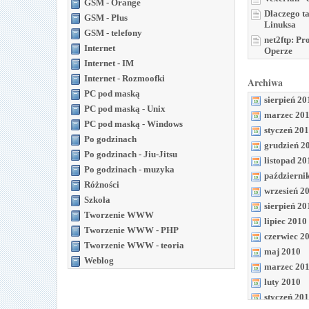
GSM - Orange
Dlaczego t
GSM - Plus
Linuksa
GSM - telefony
net2ftp: P
Internet
Operze
Internet - IM
Internet - Rozmoofki
Archiwa
PC pod maską
sierpień 20
PC pod maską - Unix
marzec 20
PC pod maską - Windows
styczeń 20
Po godzinach
grudzień 2
Po godzinach - Jiu-Jitsu
listopad 20
Po godzinach - muzyka
październi
Różności
wrzesień 2
Szkoła
sierpień 20
Tworzenie WWW
lipiec 2010
Tworzenie WWW - PHP
czerwiec 2
Tworzenie WWW - teoria
maj 2010
Weblog
marzec 20
luty 2010
styczeń 20