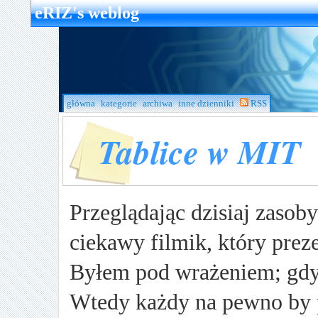
eRIZ's weblog
główna
kategorie
archiwa
inne dzienniki
RSS
Tablice w MIT
Przeglądając dzisiaj zasob
ciekawy filmik, który prez
Byłem pod wrażeniem; gdyb
Wtedy każdy na pewno by 