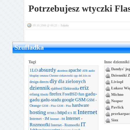
Potrzebujesz wtyczki Flas
09.10.2006 @ 09:25 ::
Szkoła
Szufladka
Tagi
Inne dzienniki
absurdy
Dandys' jo
apache
1LO
akordeon
ATB
audio
Dzienniki 
blogday
cenzura
Chrome
ciekawostki
cpp
del.icio.us
diy
dla zielonych
Liviopl
design
directx
dziennik
eriz
Łukasz Wi
ejabberd
Elektronika
gadu-
firefox
FreeBSD
fun
erlang
Michno
filmiki
gadu
GSM
gadu-sradu
google
GSM -
Nospor
hardware
Orange
GSM - Plus
GSM - Plus
Pavlick
Internet
hosting
httpd
IE
HTML5
ICS
przekarpac
Internet -
Internet - IM
Internet - IM
Sinx
IT
Rozmoofki
Internet - Rozmoofki