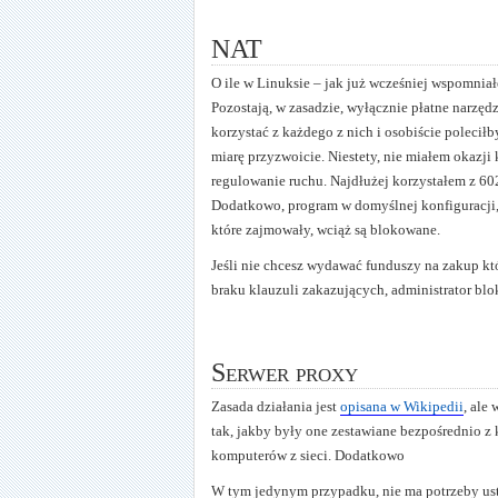
NAT
O ile w Linuksie – jak już wcześniej wspomniał
Pozostają, w zasadzie, wyłącznie płatne narzędz
korzystać z każdego z nich i osobiście poleciłby
miarę przyzwoicie. Niestety, nie miałem okazji 
regulowanie ruchu. Najdłużej korzystałem z 602L
Dodatkowo, program w domyślnej konfiguracji, 
które zajmowały, wciąż są blokowane.
Jeśli nie chcesz wydawać funduszy na zakup k
braku klauzuli zakazujących, administrator blo
Serwer proxy
Zasada działania jest
opisana w Wikipedii
, ale
tak, jakby były one zestawiane bezpośrednio z
komputerów z sieci. Dodatkowo
W tym jedynym przypadku, nie ma potrzeby usta