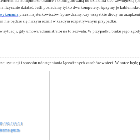
ternetem na komputerze-bramce i skonfigurowaną do działania sieć wewnętrzną (br
inna fizycznie działać. Jeśli posiadamy tylko dwa komputery, łączymy je kablem s
 wykonania
przez majsterkowiczów. Sprawdzamy, czy wszystkie diody na urządzenia
eń nie będzie się niczym różnił w każdym rozpatrywanym przypadku.
sytuacji, gdy umowa/administrator na to zezwala. W przypadku braku jego zgody
tnej sytuacji i sposobu udostępniania łącza/innych zasobów w sieci. W notce będę