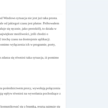
pod Windows sytuacja nie jest już taka prosta.
ale od jakiegoś czasu jest płatne. Próbowałem
uje się ręcznie, jako protokół), to działa w
 największe możliwości, jeśli chodzi o
 trochę czasu na dostrojenie aplikacji.
pomimo wyłączenia ich w programie, porty,
m zdarza się również taka sytuacja, iż pomimo
tu za pośrednictwem proxy, wywołują połączenia
ają wpływ również na wywołania pochodzące z
komunikować się z bramką, resztą zajmuje się