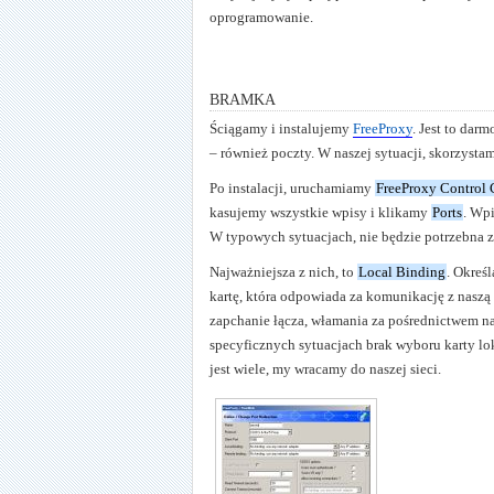
oprogramowanie.
bramka
Ściągamy i instalujemy
FreeProxy
. Jest to da
– również poczty. W naszej sytuacji, skorzyst
Po instalacji, uruchamiamy
FreeProxy Control 
kasujemy wszystkie wpisy i klikamy
Ports
. Wp
W typowych sytuacjach, nie będzie potrzebna zm
Najważniejsza z nich, to
Local Binding
. Okreś
kartę, która odpowiada za komunikację z naszą
zapchanie łącza, włamania za pośrednictwem n
specyficznych sytuacjach brak wyboru karty lo
jest wiele, my wracamy do naszej sieci.