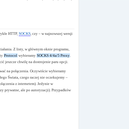
zwykłe HTTP,
SOCKS
, czy – w najnowszej wersji
iałania. Z listy, w głównym oknie programu,
sty
Protocol
wybieramy
SOCKS 4/4a/5 Proxy
.
ć jeszcze chwilę na dostrojenie paru opcji.
ekiwać na połączenia. Oczywiście wybieramy
łego Świata, czego raczej nie oczekujemy –
łączenia z internetem). Jedynie w
zy prywatne, ale po autoryzacji). Przypadków