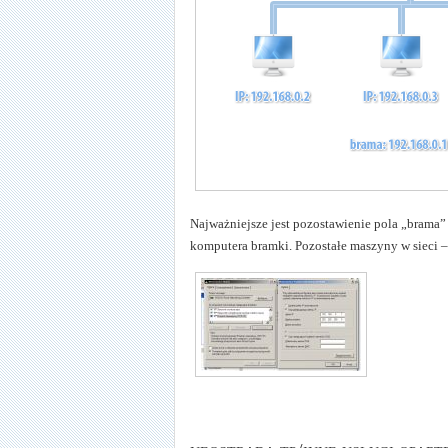
Najważniejsze jest pozostawienie pola „brama”
komputera bramki. Pozostałe maszyny w sieci – 