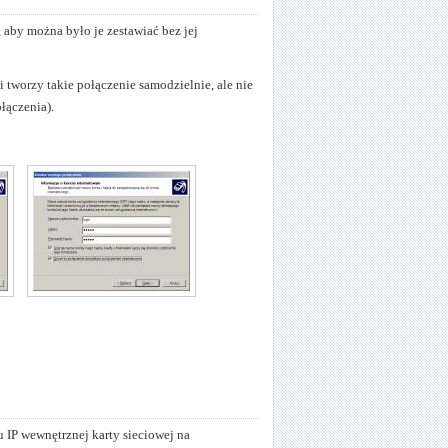
, aby można było je zestawiać bez jej
tworzy takie połączenie samodzielnie, ale nie
łączenia).
 IP wewnętrznej karty sieciowej na