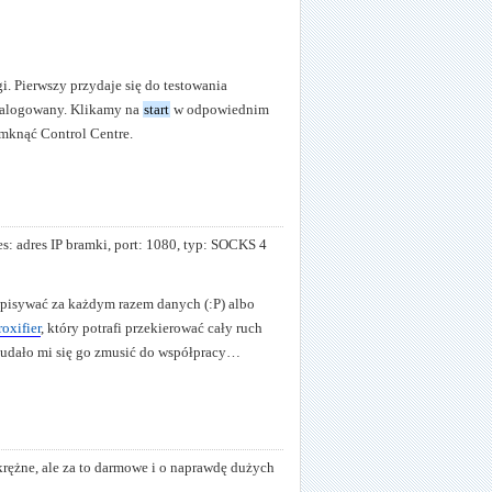
i. Pierwszy przydaje się do testowania
 zalogowany. Klikamy na
start
w odpowiednim
mknąć Control Centre.
: adres IP bramki, port: 1080, typ: SOCKS 4
 wpisywać za każdym razem danych (:P) albo
roxifier
, który potrafi przekierować cały ruch
e udało mi się go zmusić do współpracy…
ężne, ale za to darmowe i o naprawdę dużych