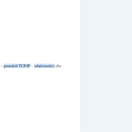
–
protokół TCP/IP
–
właściwości
) dla