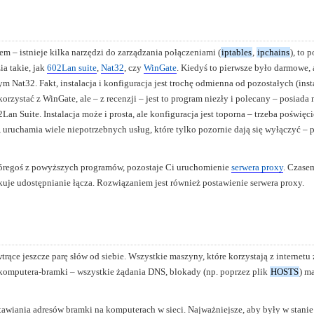
em – istnieje kilka narzędzi do zarządzania połączeniami (
iptables
,
ipchains
), to 
ia takie, jak
602Lan suite
,
Nat32
, czy
WinGate
. Kiedyś to pierwsze było darmowe, 
m Nat32. Fakt, instalacja i konfiguracja jest trochę odmienna od pozostałych (instal
korzystać z WinGate, ale – z recenzji – jest to program niezły i polecany – posiada
an Suite. Instalacja może i prosta, ale konfiguracja jest toporna – trzeba poświęcić
uruchamia wiele niepotrzebnych usług, które tylko pozornie dają się wyłączyć – 
tóregoś z powyższych programów, pozostaje Ci uruchomienie
serwera proxy
. Czase
kuje udostępnianie łącza. Rozwiązaniem jest również postawienie serwera proxy.
 wtrące jeszcze parę słów od siebie. Wszystkie maszyny, które korzystają z interne
 komputera-bramki – wszystkie żądania DNS, blokady (np. poprzez plik
HOSTS
) m
wiania adresów bramki na komputerach w sieci. Najważniejsze, aby były w stanie 