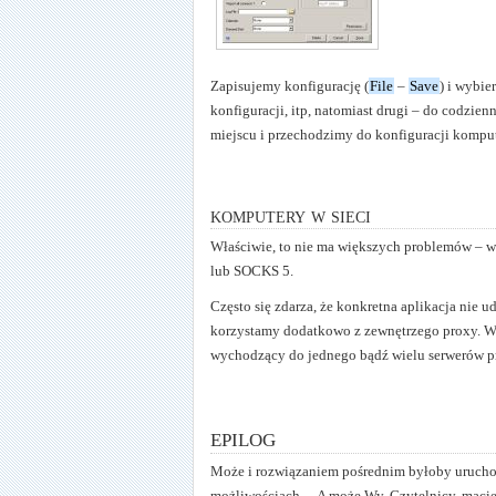
Zapisujemy konfigurację (
File
–
Save
) i wybi
konfiguracji, itp, natomiast drugi – do codzi
miejscu i przechodzimy do konfiguracji kompu
komputery w sieci
Właściwie, to nie ma większych problemów – w 
lub SOCKS 5.
Często się zdarza, że konkretna aplikacja nie 
korzystamy dodatkowo z zewnętrzego proxy. 
wychodzący do jednego bądź wielu serwerów pro
epilog
Może i rozwiązaniem pośrednim byłoby uruchom
możliwościach… A może Wy, Czytelnicy, macie 