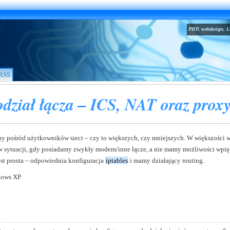
PHP, webdesign, L
RSS
dział łącza – ICS, NAT oraz prox
any pośród użytkowników sieci – czy to większych, czy mniejszych. W większości
 w sytuacji, gdy posiadamy zwykły modem/inne łącze, a nie mamy możliwości wpi
t prosta – odpowiednia konfiguracja
iptables
i mamy działający routing.
dows XP.