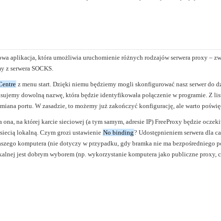
rmowa aplikacja, która umożliwia uruchomienie różnych rodzajów serwera proxy – 
amy z serwera SOCKS.
Centre
z menu start. Dzięki niemu będziemy mogli skonfigurować nasz serwer do dz
isujemy dowolną nazwę, która będzie identyfikowała połączenie w programie. Z li
iana portu. W zasadzie, to możemy już zakończyć konfigurację, ale warto poświęci
la ona, na której karcie sieciowej (a tym samym, adresie IP) FreeProxy będzie ocz
 siecią lokalną. Czym grozi ustawienie
No binding
? Udostępnieniem serwera dla ca
aszego komputera (nie dotyczy w przypadku, gdy bramka nie ma bezpośredniego po
kalnej jest dobrym wyborem (np. wykorzystanie komputera jako publiczne proxy, c