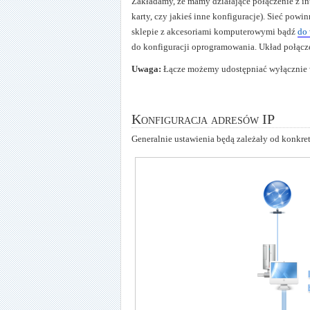
Zakładamy, że mamy działające połączenie z in
karty, czy jakieś inne konfiguracje). Sieć pow
sklepie z akcesoriami komputerowymi bądź
do
do konfiguracji oprogramowania. Układ połącz
Uwaga:
Łącze możemy udostępniać wyłącznie w 
Konfiguracja adresów IP
Generalnie ustawienia będą zależały od konkre