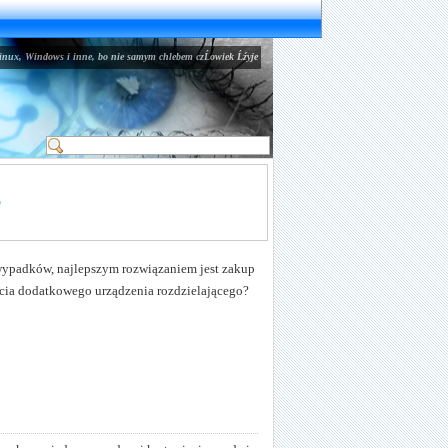
inux, Windows i inne, bo nie samym chlebem czĹowiek Ĺźyje
y
 wypadków, najlepszym rozwiązaniem jest zakup
ęcia dodatkowego urządzenia rozdzielającego?