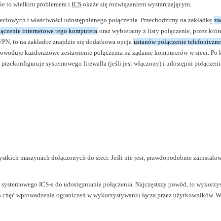
ie to wielkim problemem i
ICS
okaże się rozwiązaniem wystarczającym.
ieciowych i właściwości udostępnianego połączenia. Przechodzimy na zakładkę
za
łączenie internetowe tego komputera
oraz wybieramy z listy połączenie, przez któr
VPN, to na zakładce znajdzie się dodatkowa opcja
ustanów połączenie telefoniczne
spowoduje każdorazowe zestawienie połączenia na żądanie komputerów w sieci. Po 
, przekonfiguruje systemowego firewalla (jeśli jest włączony) i udostępni połączeni
stkich maszynach dołączonych do sieci. Jeśli nie jest, prawdopodobnie zainstalo
a systemowego ICS-a do udostępniania połączenia. Najczęstszy powód, to wykorzy
, to chęć wprowadzenia ograniczeń w wykorzystywaniu łącza przez użytkowników. 