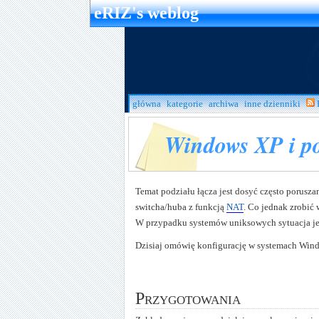
eRIZ's weblog
główna
kategorie
archiwa
inne dzienniki
Windows XP i po
Temat podziału łącza jest dosyć często porusz
switcha/huba z funkcją
NAT
. Co jednak zrobić
W przypadku systemów uniksowych sytuacja jes
Dzisiaj omówię konfigurację w systemach Win
Przygotowania