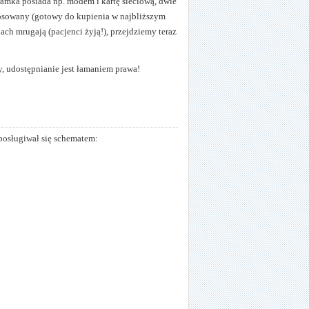
amka posiada np. modem i kartę sieciową, dwie
krosowany (gotowy do kupienia w najbliższym
ch mrugają (pacjenci żyją!), przejdziemy teraz
, udostępnianie jest łamaniem prawa!
 posługiwał się schematem: