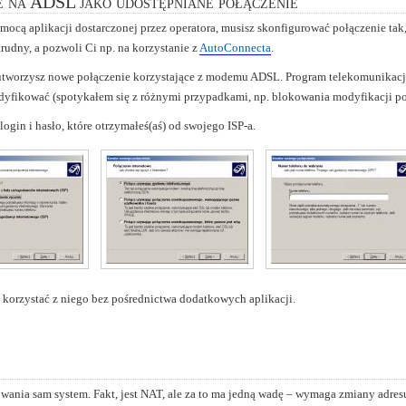
te na ADSL jako udostępniane połączenie
pomocą aplikacji dostarczonej przez operatora, musisz skonfigurować połączenie tak
trudny, a pozwoli Ci np. na korzystanie z
AutoConnecta
.
 utworzysz nowe połączenie korzystające z modemu ADSL. Program telekomunikacji 
dyfikować (spotykałem się z różnymi przypadkami, np. blokowania modyfikacji po
ogin i hasło, które otrzymałeś(aś) od swojego ISP-a.
 korzystać z niego bez pośrednictwa dodatkowych aplikacji.
wania sam system. Fakt, jest NAT, ale za to ma jedną wadę – wymaga zmiany adresu