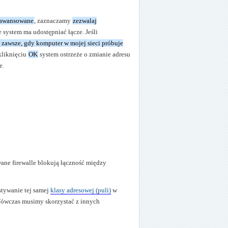
awansowane
, zaznaczamy
zezwalaj
e system ma udostępniać łącze. Jeśli
 zawsze, gdy komputer w mojej sieci próbuje
kliknięciu
OK
system ostrzeże o zmianie adresu
e.
wane firewalle blokują łączność między
stywanie tej samej
klasy adresowej (puli)
w
Wówczas musimy skorzystać z innych