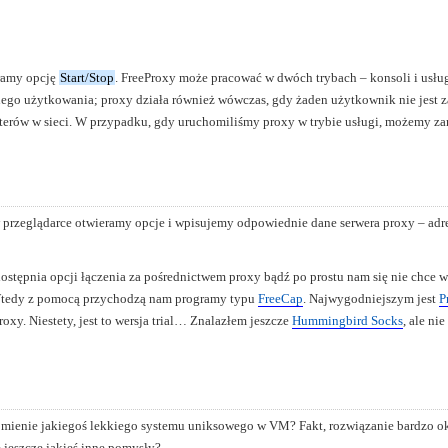
eramy opcję
Start/Stop
. FreeProxy może pracować w dwóch trybach – konsoli i usług
ennego użytkowania; proxy działa również wówczas, gdy żaden użytkownik nie jest
terów w sieci. W przypadku, gdy uruchomiliśmy proxy w trybie usługi, możemy za
przeglądarce otwieramy opcje i wpisujemy odpowiednie dane serwera proxy – adres
udostępnia opcji łączenia za pośrednictwem proxy bądź po prostu nam się nie chce
Wtedy z pomocą przychodzą nam programy typu
FreeCap
. Najwygodniejszym jest
P
xy. Niestety, jest to wersja trial… Znalazłem jeszcze
Hummingbird Socks
, ale ni
ienie jakiegoś lekkiego systemu uniksowego w VM? Fakt, rozwiązanie bardzo okr
jeszcze jakieś inne pomysły?