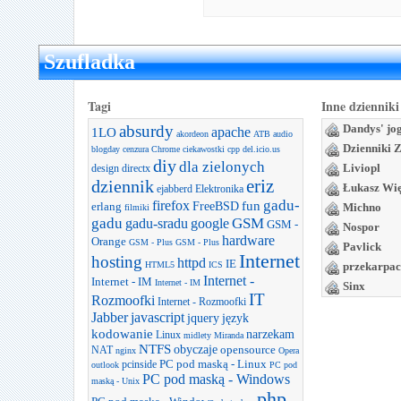
Szufladka
Tagi
Inne dzienniki
absurdy
Dandys' jo
apache
1LO
akordeon
ATB
audio
Dzienniki 
blogday
cenzura
Chrome
ciekawostki
cpp
del.icio.us
diy
dla zielonych
Liviopl
design
directx
dziennik
eriz
Łukasz Wi
ejabberd
Elektronika
gadu-
firefox
FreeBSD
fun
erlang
Michno
filmiki
gadu
GSM
gadu-sradu
google
GSM -
Nospor
hardware
Orange
GSM - Plus
GSM - Plus
Pavlick
Internet
hosting
httpd
IE
HTML5
ICS
przekarpac
Internet -
Internet - IM
Internet - IM
Sinx
IT
Rozmoofki
Internet - Rozmoofki
Jabber
javascript
jquery
język
kodowanie
narzekam
Linux
midlety
Miranda
NTFS
obyczaje
opensource
NAT
nginx
Opera
PC pod maską - Linux
pcinside
outlook
PC pod
PC pod maską - Windows
maską - Unix
php