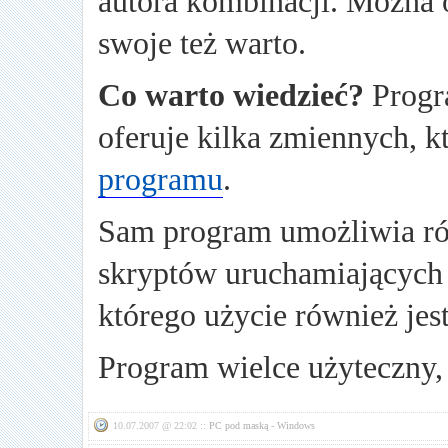
autora kombinacji. Można 
swoje też warto.
Co warto wiedzieć?
Progr
oferuje kilka zmiennych, k
programu
.
Sam program umożliwia ró
skryptów uruchamiających 
którego użycie również jes
Program wielce użyteczny,
10.07.2007 @ 22:02 ::
PC pod maską - Windows