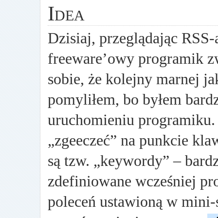
Idea
Dzisiaj, przeglądając RSS-
freeware’owy programik 
sobie, że kolejny marnej ja
pomyliłem, bo byłem bard
uruchomieniu programiku. 
„zgeeczeć” na punkcie kla
są tzw. „keywordy” – bard
zdefiniowane wcześniej pr
poleceń ustawioną w mini-