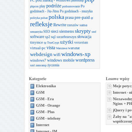
PC pod maską - Windows
photoshop
podróże
play
Po
phpcon
podsumowanie
godzinach - Jiu-Jitsu
Po godzinach - muzyka
polska
prasa
pre-paid
polityka
polsat
qt
refleksje
Rewrite
rzeszów
sansa
skrypty
sieci
siemens
SEO
semantyka
smf
software
słowacja
sql
sp2
szczebrzeszyn
użytki
tinymce
vexerian
tp
TrueCrypt
vista
virtual-pc
warsztat
Warszawa
windows-xp
webdesign
wifi
wordpress
windows mobile
windows7
życzenia
xml
zamcamp
Kategorie
Losowe wpisy
Elektronika
Moje potycz
GSM
Internet - n
GSM - Era
Niezawodny
Nginx + P
GSM - Orange
jQuery i p
GSM - Plus
Żaby na "ab
GSM - telefony
współczesn
Internet
Internet - IM