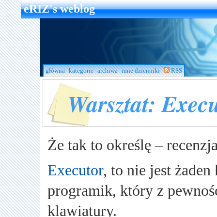
eRIZ's weblog
główna
kategorie
archiwa
inne dzienniki
RSS
Warsztat: Exec
Że tak to określę – recenzj
Executor
, to nie jest żaden
programik, który z pewnoś
klawiatury.