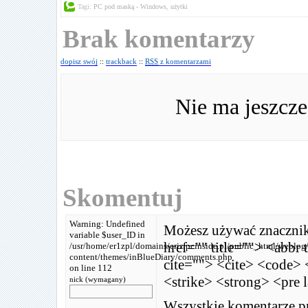
Tagi:
PC pod maską - Windows
,
użytki
Brak komentarzy
dopisz swój
::
trackback
::
RSS
z komentarzami
Nie ma jeszcz
Skomentuj
Warning: Undefined
Możesz używać znaczni
variable $user_ID in
href="" title=""> <abbr
/usr/home/er1zpl/domains/eriz.pcinside.pl/public_html/weblog
content/themes/inBlueDiary/comments.php
cite=""> <cite> <code> 
on line 112
<strike> <strong> <pre 
nick (wymagany)
Wszystkie komentarze pr