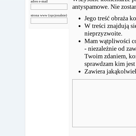
adres e-mail
antyspamowe. Nie zostan
strona www (opcjonalnie)
Jego treść obraża k
W treści znajdują s
nieprzyzwoite.
Mam wątpliwości co
- niezależnie od za
Twoim zdaniem, kome
sprawdzam kim jest
Zawiera jakąkolwie