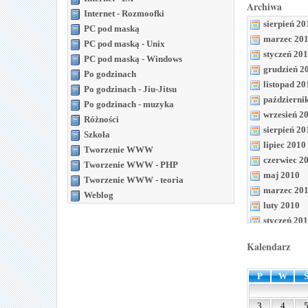
Archiwa
Internet - Rozmoofki
sierpień 20
PC pod maską
marzec 20
PC pod maską - Unix
styczeń 20
PC pod maską - Windows
grudzień 2
Po godzinach
listopad 20
Po godzinach - Jiu-Jitsu
październi
Po godzinach - muzyka
wrzesień 2
Różności
sierpień 20
Szkoła
lipiec 2010
Tworzenie WWW
czerwiec 2
Tworzenie WWW - PHP
maj 2010
Tworzenie WWW - teoria
marzec 20
Weblog
luty 2010
styczeń 20
grudzień 2
Kalendarz
listopad 20
październi
P
W
wrzesień 2
sierpień 20
3
4