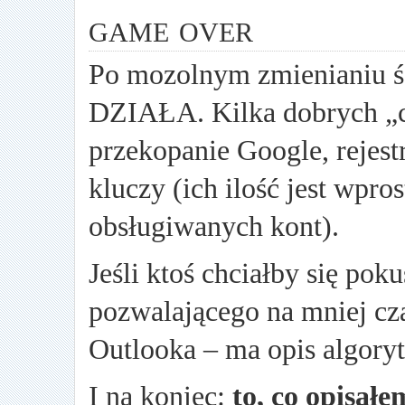
game over
Po mozolnym zmienianiu ś
DZIAŁA. Kilka dobrych „c
przekopanie Google, rejestr
kluczy (ich ilość jest wpro
obsługiwanych kont).
Jeśli ktoś chciałby się pok
pozwalającego na mniej cz
Outlooka – ma opis algor
I na koniec:
to, co opisał