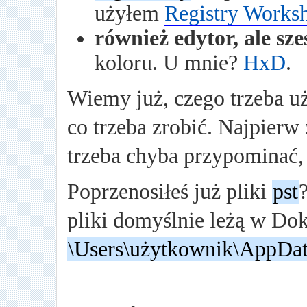
użyłem
Registry Works
również edytor, ale sz
koloru. U mnie?
HxD
.
Wiemy już, czego trzeba uż
co trzeba zrobić. Najpier
trzeba chyba przypominać,
Poprzenosiłeś już pliki
pst
pliki domyślnie leżą w Do
\Users\użytkownik\AppDat