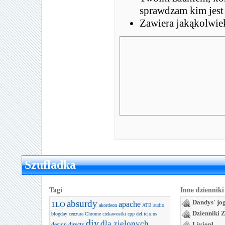
sprawdzam kim jest
Zawiera jakąkolwie
Szufladka
Tagi
Inne dzienniki
absurdy
Dandys' jo
apache
1LO
akordeon
ATB
audio
Dzienniki 
blogday
cenzura
Chrome
ciekawostki
cpp
del.icio.us
diy
dla zielonych
Liviopl
design
directx