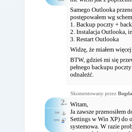
www
Samego Outlooka przeno
postępowałem wg schem
1. Backup poczty + backu
2. Instalacja Outlooka, 
3. Restart Outlooka
Widzę, że miałem więcej
BTW, gdzieś mi się prze
pełnego backupu poczty 
odnaleźć.
Skomentowany przez
Bogd
2.
Witam,
Ja zawsze przenosiłem 
link
Settings w Win XP) do o
cytuj
systemowa. W razie pro