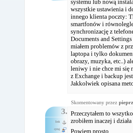
systemu lub nową instala
wszystkie ustawienia i
innego klienta poczty: T
smartfonów i równolegl
synchronizację z telefon
Documents and Settings 
miałem problemów z prz
laptopa i tylko dokumenty
obrazy, muzyka, etc..) al
leniwy i nie chce mi się
z Exchange i backup jest
Jakkolwiek opisana met
Skomentowany przez
piepr
3.
Przeczytałem to wszytko 
zrobiłem inaczej i działa
link
cytuj
Powiem prosto