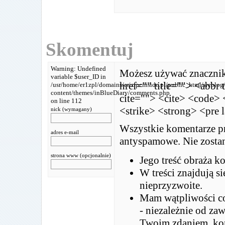
Skomentuj
Warning: Undefined
Możesz używać znaczni
variable $user_ID in
href="" title=""> <abbr
/usr/home/er1zpl/domains/eriz.pcinside.pl/public_html/weblog
content/themes/inBlueDiary/comments.php
cite=""> <cite> <code> 
on line 112
<strike> <strong> <pre 
nick (wymagany)
Wszystkie komentarze pr
adres e-mail
antyspamowe. Nie zostan
strona www (opcjonalnie)
Jego treść obraża k
W treści znajdują s
nieprzyzwoite.
Mam wątpliwości co
- niezależnie od za
Twoim zdaniem, kome