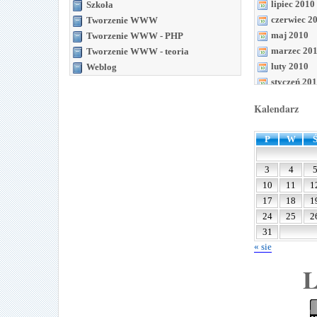
lipiec 2010
Szkoła
czerwiec 2
Tworzenie WWW
maj 2010
Tworzenie WWW - PHP
marzec 20
Tworzenie WWW - teoria
luty 2010
Weblog
styczeń 20
grudzień 2
Kalendarz
listopad 20
październi
P
W
wrzesień 2
sierpień 20
3
4
lipiec 2009
10
11
1
czerwiec 2
17
18
1
maj 2009
24
25
2
kwiecień 2
31
marzec 20
« sie
luty 2009
L
styczeń 20
grudzień 2
listopad 20
październi