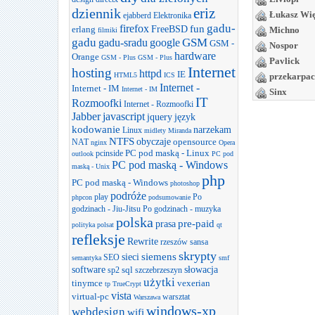
dziennik
eriz
Łukasz Wi
ejabberd
Elektronika
gadu-
firefox
FreeBSD
fun
erlang
Michno
filmiki
gadu
GSM
gadu-sradu
google
GSM -
Nospor
hardware
Orange
GSM - Plus
GSM - Plus
Pavlick
Internet
hosting
httpd
IE
HTML5
ICS
przekarpac
Internet -
Internet - IM
Internet - IM
Sinx
IT
Rozmoofki
Internet - Rozmoofki
Jabber
javascript
jquery
język
kodowanie
narzekam
Linux
midlety
Miranda
NTFS
obyczaje
opensource
NAT
nginx
Opera
PC pod maską - Linux
pcinside
outlook
PC pod
PC pod maską - Windows
maską - Unix
php
PC pod maską - Windows
photoshop
podróże
play
Po
phpcon
podsumowanie
godzinach - Jiu-Jitsu
Po godzinach - muzyka
polska
prasa
pre-paid
polityka
polsat
qt
refleksje
Rewrite
rzeszów
sansa
skrypty
sieci
siemens
SEO
semantyka
smf
software
słowacja
sql
sp2
szczebrzeszyn
użytki
tinymce
vexerian
tp
TrueCrypt
vista
virtual-pc
warsztat
Warszawa
windows-xp
webdesign
wifi