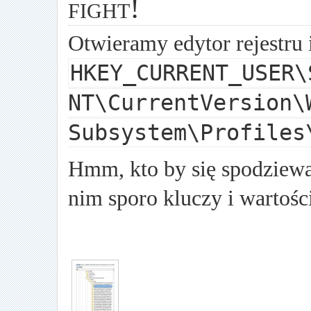
fight!
Otwieramy edytor rejestru 
HKEY_CURRENT_USER\
NT\CurrentVersion\
Subsystem\Profiles
Hmm, kto by się spodziewał
nim sporo kluczy i wartoś