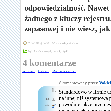
odpowiedzialność. Nawet 
żadnego z kluczy rejestru,
zapasowej i nie wiesz, jak
05.10.2010 @ 14:56 ::
PC pod maską - Windows
Tagi:
diy
,
dla zielonych
,
outlook
,
użytki
4 komentarze
dopisz swój
::
trackback
::
RSS
z komentarzami
Skomentowany przez
Vokiel
1.
Standardowo w firmie u
na innej niż systemowa p
link
powoduje także przenies
cytuj
nie wiem jak z poprzedn