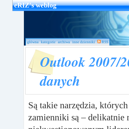
eRIZ's weblog
główna
kategorie
archiwa
inne dzienniki
RSS
Outlook 2007/2
danych
Są takie narzędzia, których 
zamienniki są – delikatnie