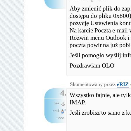
Aby zmienić plik do zap
dostępu do pliku 0x800) 
pozycję Ustawienia kont
Na karcie Poczta e-mail 
Rozwiń menu Outlook i w
poczta powinna już pobie
Jeśli pomogło wyślij inf
Pozdrawiam OLO
Skomentowany przez
eRIZ
4.
Wszystko fajnie, ale tyl
IMAP.
link
cytuj
Jeśli zrobisz to samo z
www