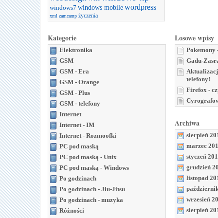
wordpress
windows mobile
windows7
życzenia
xml
zamcamp
Kategorie
Losowe wpisy
Elektronika
Pokemony -
GSM
Gadu-Zasr
GSM - Era
Aktualizac
telefony!
GSM - Orange
Firefox - c
GSM - Plus
Cyrografow
GSM - telefony
Internet
Archiwa
Internet - IM
sierpień 20
Internet - Rozmoofki
marzec 20
PC pod maską
styczeń 20
PC pod maską - Unix
grudzień 2
PC pod maską - Windows
listopad 20
Po godzinach
październi
Po godzinach - Jiu-Jitsu
wrzesień 2
Po godzinach - muzyka
sierpień 20
Różności