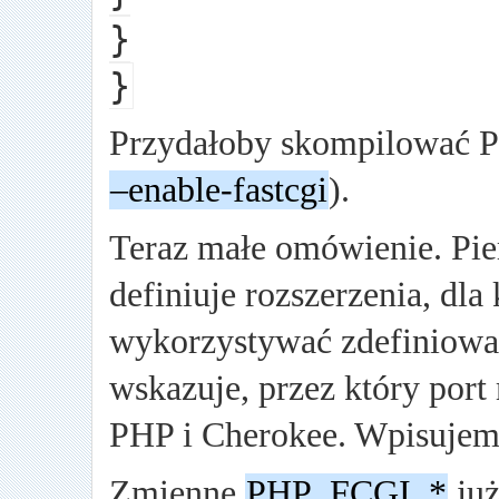
}
}
Przydałoby skompilować P
–enable-fastcgi
).
Teraz małe omówienie. Pier
definiuje rozszerzenia, dla
wykorzystywać zdefiniowa
wskazuje, przez który por
PHP i Cherokee. Wpisujemy
Zmienne
PHP_FCGI_*
już