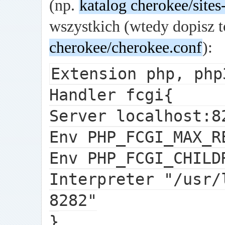
(np.
katalog cherokee/sites
wszystkich (wtedy dopisz 
cherokee/cherokee.conf
):
Extension php, php
Handler fcgi{
Server localhost:8
Env PHP_FCGI_MAX_R
Env PHP_FCGI_CHILD
Interpreter "/usr/
8282"
}