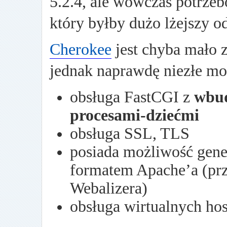
5.2.4, ale wówczas potrze
który byłby dużo lżejszy o
Cherokee
jest chyba mało 
jednak naprawdę niezłe moż
obsługa FastCGI z
wbu
procesami-dziećmi
obsługa SSL, TLS
posiada możliwość gen
formatem Apache’a (prz
Webalizera)
obsługa wirtualnych ho