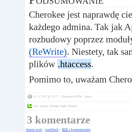
Cherokee jest naprawdę 
każdego admina. Tak jak A
rozbudowy poprzez moduł
(ReWrite)
. Niestety, tak s
plików
.htaccess
.
Pomimo to, uważam Cherok
01.12.2007 @ 23:27 ::
Tworzenie WWW - teoria
Tagi:
apache
,
hosting
,
httpd
,
Internet
3 komentarze
dopisz swój
::
trackback
::
RSS
z komentarzami