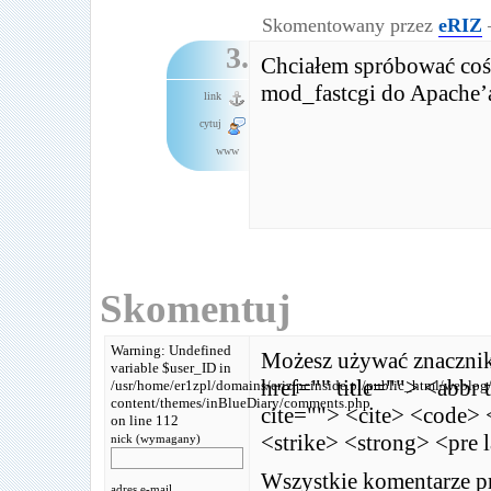
Skomentowany przez
eRIZ
3.
Chciałem spróbować coś i
mod_fastcgi do Apache’
link
cytuj
www
Skomentuj
Warning: Undefined
Możesz używać znaczni
variable $user_ID in
href="" title=""> <abbr
/usr/home/er1zpl/domains/eriz.pcinside.pl/public_html/weblog
content/themes/inBlueDiary/comments.php
cite=""> <cite> <code> 
on line 112
<strike> <strong> <pre 
nick (wymagany)
Wszystkie komentarze pr
adres e-mail