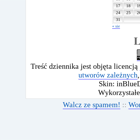
czerwiec 2
17
18
1
maj 2009
24
25
2
kwiecień 2
31
marzec 20
« sie
luty 2009
L
styczeń 20
grudzień 2
listopad 20
październi
wrzesień 2
Treść dziennika jest objęta licencją
sierpień 20
utworów zależnych
,
lipiec 2008
Skin: inBlue
czerwiec 2
Wykorzystał
maj 2008
kwiecień 2
Walcz ze spamem!
::
Wor
marzec 20
luty 2008
styczeń 20
grudzień 2
listopad 20
październi