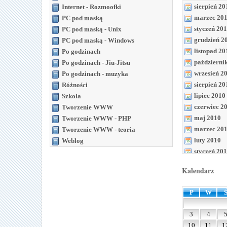
sierpień 20
Internet - Rozmoofki
marzec 20
PC pod maską
styczeń 20
PC pod maską - Unix
grudzień 2
PC pod maską - Windows
listopad 20
Po godzinach
październi
Po godzinach - Jiu-Jitsu
wrzesień 2
Po godzinach - muzyka
sierpień 20
Różności
lipiec 2010
Szkoła
czerwiec 2
Tworzenie WWW
maj 2010
Tworzenie WWW - PHP
marzec 20
Tworzenie WWW - teoria
luty 2010
Weblog
styczeń 20
grudzień 2
Kalendarz
listopad 20
październi
P
W
wrzesień 2
sierpień 20
3
4
lipiec 2009
10
11
1