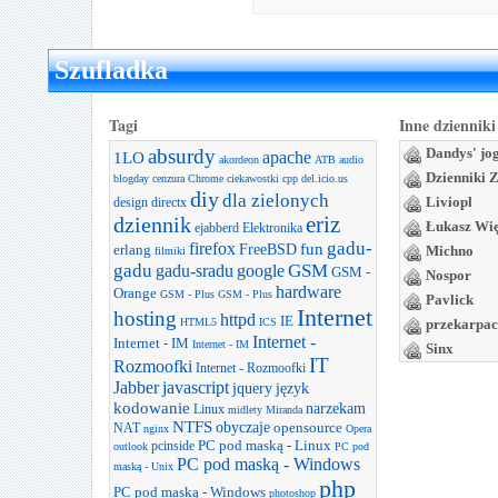
Szufladka
Tagi
Inne dzienniki
absurdy
Dandys' jo
apache
1LO
akordeon
ATB
audio
Dzienniki 
blogday
cenzura
Chrome
ciekawostki
cpp
del.icio.us
diy
dla zielonych
Liviopl
design
directx
dziennik
eriz
Łukasz Wi
ejabberd
Elektronika
gadu-
firefox
FreeBSD
fun
erlang
Michno
filmiki
gadu
GSM
gadu-sradu
google
GSM -
Nospor
hardware
Orange
GSM - Plus
GSM - Plus
Pavlick
Internet
hosting
httpd
IE
HTML5
ICS
przekarpac
Internet -
Internet - IM
Internet - IM
Sinx
IT
Rozmoofki
Internet - Rozmoofki
Jabber
javascript
jquery
język
kodowanie
narzekam
Linux
midlety
Miranda
NTFS
obyczaje
opensource
NAT
nginx
Opera
PC pod maską - Linux
pcinside
outlook
PC pod
PC pod maską - Windows
maską - Unix
php
PC pod maską - Windows
photoshop