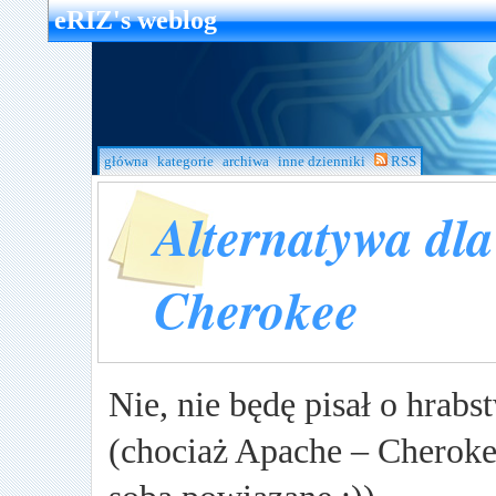
eRIZ's weblog
główna
kategorie
archiwa
inne dzienniki
RSS
Alternatywa dl
Cherokee
Nie, nie będę pisał o hrabs
(chociaż Apache – Cheroke