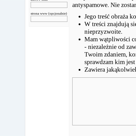
antyspamowe. Nie zostan
strona www (opcjonalnie)
Jego treść obraża k
W treści znajdują s
nieprzyzwoite.
Mam wątpliwości co
- niezależnie od za
Twoim zdaniem, kome
sprawdzam kim jest
Zawiera jakąkolwie