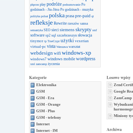
podróże
play
Po
phpcon
podsumowanie
godzinach - Jiu-Jitsu
Po godzinach - muzyka
polska
prasa
pre-paid
polityka
polsat
qt
refleksje
Rewrite
rzeszów
sansa
skrypty
sieci
siemens
SEO
semantyka
smf
software
słowacja
sql
sp2
szczebrzeszyn
użytki
tinymce
vexerian
tp
TrueCrypt
vista
virtual-pc
warsztat
Warszawa
windows-xp
webdesign
wifi
wordpress
windows mobile
windows7
życzenia
xml
zamcamp
Kategorie
Losowe wpisy
Elektronika
Zend Certi
GSM
Google Rea
GSM - Era
ZamCamp
GSM - Orange
Wybudzani
harmonogr
GSM - Plus
Miniony ty
GSM - telefony
Internet
Archiwa
Internet - IM